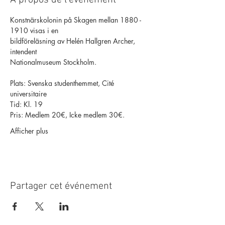
À propos de l'événement
Konstnärskolonin på Skagen mellan 1880 - 
1910 visas i en
bildföreläsning av Helén Hallgren Archer, 
intendent
Nationalmuseum Stockholm. 
Plats: Svenska studenthemmet, Cité 
universitaire
Tid: Kl. 19
Pris: Medlem 20€, Icke medlem 30€.
Afficher plus
Partager cet événement