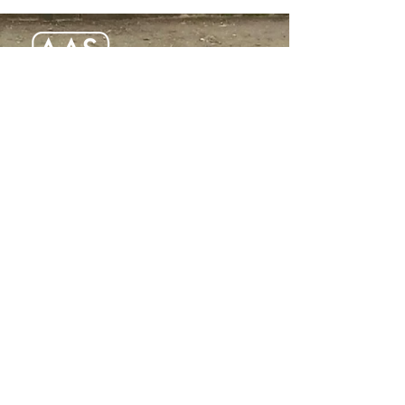
Nous trouver
AAS - Association Artistique Suédoise
Cité Internationale Universitaire de
Paris
7F boulevard Jourdan
75014 Paris
L'adresse n'est pas ouverte aux visites sans
rendez-vous préalable.
Nous contacter
aas.paris.info@gmail.com