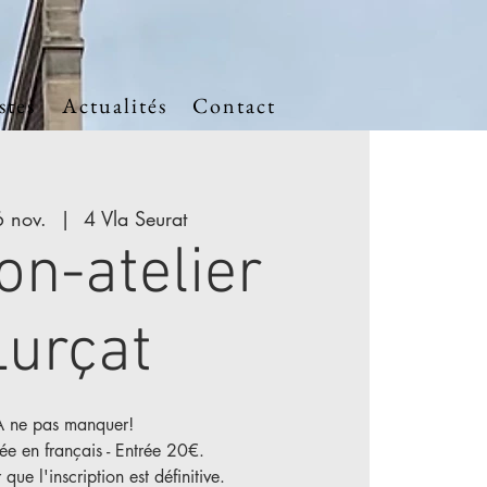
stes
Actualités
Contact
6 nov.
  |  
4 Vla Seurat
on-atelier
Lurçat
A ne pas manquer!
dée en français - Entrée 20€.
 que l'inscription est définitive.