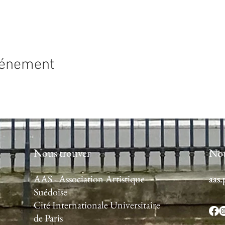
vénement
Nous trouver
Nou
AAS - Association Artistique
aas
aas
Suédoise
Cité Internationale Universitaire
de Paris