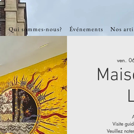
l
Qui sommes-nous?
Événements
Nos arti
ven. 0
Mais
Visite gui
Veuillez noter