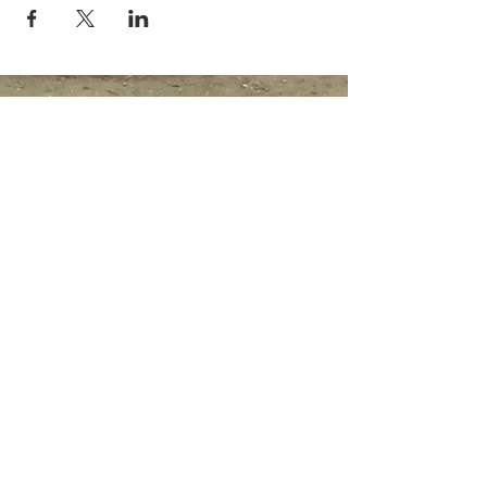
Hitta oss
AAS - Association Artistique Suédoise
Cité Internationale Universitaire de
Paris
7F boulevard Jourdan
75014 Paris
Adressen är inte öppen för besök.
Kontakta oss