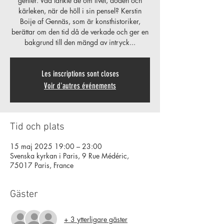
genier. Vad tänkte de om livet, döden och
kärleken, när de höll i sin pensel? Kerstin
Boije af Gennäs, som är konsthistoriker,
berättar om den tid då de verkade och ger en
bakgrund till den mängd av intryck...
Les inscriptions sont closes
Voir d'autres événements
Tid och plats
15 maj 2025 19:00 – 23:00
Svenska kyrkan i Paris, 9 Rue Médéric,
75017 Paris, France
Gäster
+ 3 ytterligare gäster