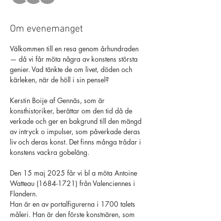
Om evenemanget
Välkommen till en resa genom århundraden 
— då vi får möta några av konstens största 
genier. Vad tänkte de om livet, döden och 
kärleken, när de höll i sin pensel?
Kerstin Boije af Gennäs, som är 
konsthistoriker, berättar om den tid då de 
verkade och ger en bakgrund till den mängd 
av intryck o impulser, som påverkade deras 
liv och deras konst. Det finns många trådar i 
konstens vackra gobeläng.
Den 15 maj 2025 får vi bl a möta Antoine 
Watteau (1684-1721) från Valenciennes i 
Flandern.
Han är en av portalfigurerna i 1700 talets 
måleri. Han är den förste konstnären, som 