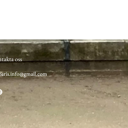
takta oss
.paris.info@gmail.com
.paris.info@gmail.com