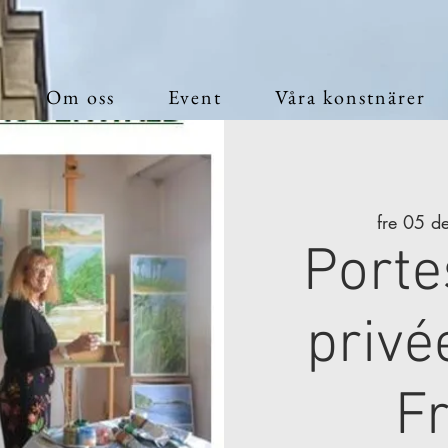
Om oss
Event
Våra konstnärer
fre 05 d
Porte
privée
F