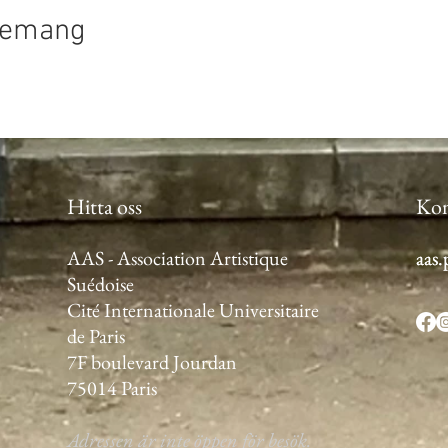
enemang
Hitta oss
Kon
AAS - Association Artistique
aas
aas
Suédoise
Cité Internationale Universitaire
de Paris
7F boulevard Jourdan
75014 Paris
Adressen är inte öppen för besök.