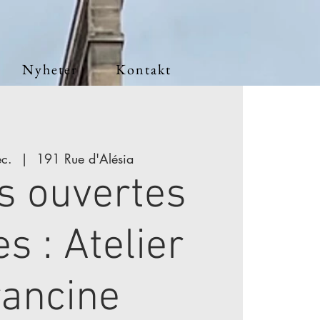
Nyheter
Kontakt
ec.
  |  
191 Rue d'Alésia
s ouvertes
s : Atelier
rancine