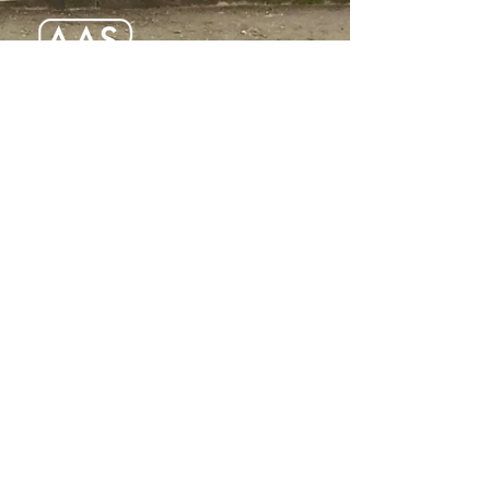
Hitta oss
AAS - Association Artistique Suédoise
Cité Internationale Universitaire de
Paris
7F boulevard Jourdan
75014 Paris
Adressen är inte öppen för besök.
Kontakta oss
aas.paris.info@gmail.com
aas.paris.info@gmail.com