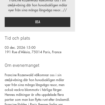
Francine Rozenwald välkomnar oss i sin
ateljé-våning där hon huvudsakligen målar
vyer från sina många långväga resor...//
OSA
Tid och plats
03 dec. 2026 15:00
191 Rue d'Alésia, 75014 Paris, France
Om evenemanget
Francine Rozenwald välkomnar oss i sin 
ateljé-våning där hon huvudsakligen målar 
vyer från sina många långväga resor, men 
också vackra blommotiv i härliga färger. 
Hennes målningar är ofta 
uppdelade 
flera 
partier som man kan flytta runt efter önskemål.
Francine föddes i Paris (hennes farfar var 