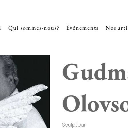
l
Qui sommes-nous?
Événements
Nos arti
Gudm
Olovs
Sculpteur